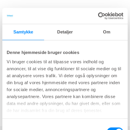
Samtykke
Detaljer
Om
Denne hjemmeside bruger cookies
Emner:
Vi bruger cookies til at tilpasse vores indhold og
Dysfunktion
Blære
Webinarer
annoncer, til at vise dig funktioner til sociale medier og til
Undervis
at analysere vores trafik. Vi deler også oplysninger om
din brug af vores hjemmeside med vores partnere inden
for sociale medier, annonceringspartnere og
analysepartnere. Vores partnere kan kombinere disse
Del
data med andre oplysninger, du har givet dem, eller som
de har indsamlet fra din brug af deres tjenester.
key:global.print-this-page
Samtykkevalg