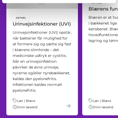
ARTIKEL
key:global.c
Blærens fun
Blæren er et h
ARTIKEL
key:global.content-type:
i bækkenet lige
Urinvejsinfektioner (UVI)
kønsbenet. Blær
Urinvejsinfektioner (UVI) opstår,
hovedfunktione
når bakterier får mulighed for
lagring og tømn
at formere sig og sætte sig fast
i blærens slimhinde – det
medicinske udtryk er cystitis.
Når en urinvejsinfektion
påvirker de øvre urinveje,
nyrerne og/eller nyrebækkenet,
kaldes den pyelonefritis.
Infektionen kaldes normalt
pyelonefritis.
Tema:
Lær | Blære
Tema:
Lær | Blære
2
min læsetid
2
min læsetid