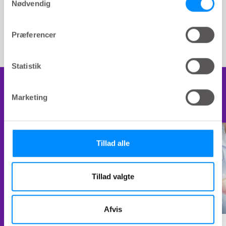
Nødvendig
Materiale
1
I alt
Præferencer
Statistik
Yderligere læsning
Marketing
Tillad alle
Tillad valgte
Afvis