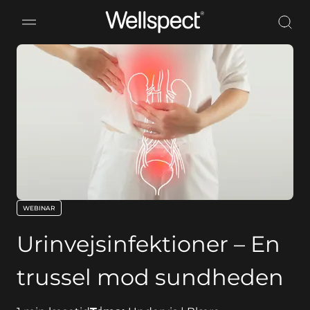
Wellspect
WEBINAR
key:global.content-type:
Urinvejsinfektioner – En
trussel mod sundheden