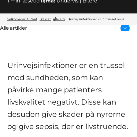
1
min læsetid
Tema:
Undervis | Blære
Velkommen til Wellspect
Education
Alle artikler
Urinvejsinfektioner – En trussel mod
sundheden
Alle artikler
Forside:
Urinvejsinfektioner er en trussel
mod sundheden, som kan
påvirke mange patienters
livskvalitet negativt. Disse kan
desuden give skader på nyrerne
og give sepsis, der er livstruende.