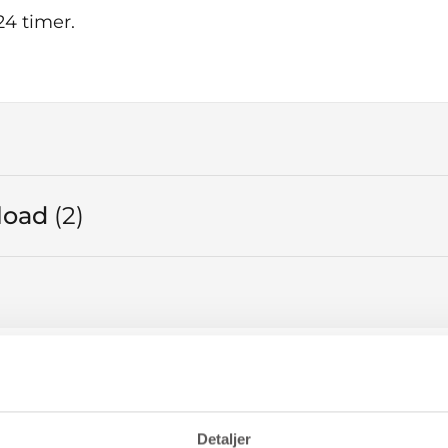
24 timer.
nload
2
I alt
Detaljer