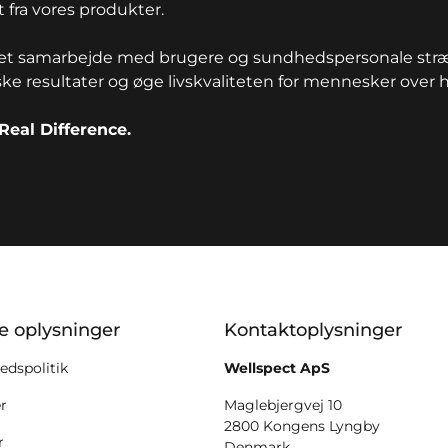
 fra vores produkter.
t samarbejde med brugere og sundhedspersonale stræbe
ske resultater og øge livskvaliteten for mennesker over 
Real Difference.
ion
ke oplysninger
Kontaktoplysninger
edspolitik
Wellspect ApS
er
Maglebjergvej 10
2800 Kongens Lyngby
r
Denmark