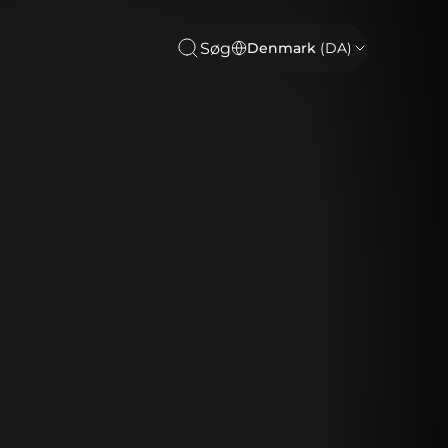
Søg
Denmark
(DA)