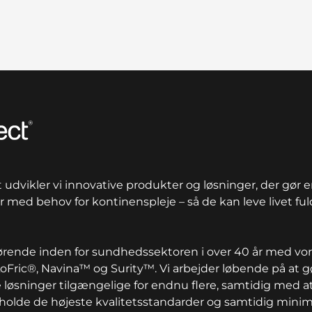
udvikler vi innovative produkter og løsninger, der gør en
 med behov for kontinenspleje – så de kan leve livet ful
førende inden for sundhedssektoren i over 40 år med vo
Fric®, Navina™ og Surity™. Vi arbejder løbende på at g
 løsninger tilgængelige for endnu flere, samtidig med a
tholde de højeste kvalitetsstandarder og samtidig mini