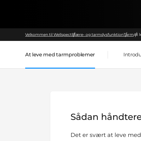
Velkommen til Wellspect
Blære- og tarmdysfunktion
Tarm
At 
At leve med tarmproblemer
Introdu
Sådan håndtere
Det er svært at leve med