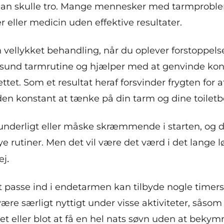
man skulle tro. Mange mennesker med tarmprobl
 eller medicin uden effektive resultater.
n vellykket behandling, når du oplever forstoppel
 sund tarmrutine og hjælper med at genvinde kont
ttet. Som et resultat heraf forsvinder frygten for 
uden konstant at tænke på din tarm og dine toiletb
 underligt eller måske skræmmende i starten, og 
g nye rutiner. Men det vil være det værd i det lange 
.
ej
at passe ind i endetarmen kan tilbyde nogle timers
ære særligt nyttigt under visse aktiviteter, såsom
itet eller blot at få en hel nats søvn uden at beky