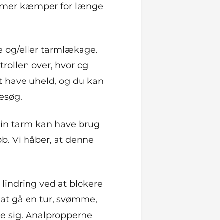
emer kæmper for længe
se og/eller tarmlækage.
rollen over, hvor og
at have uheld, og du kan
esøg.
din tarm kan have brug
løb. Vi håber, at denne
 lindring ved at blokere
 at gå en tur, svømme,
mre sig. Analpropperne