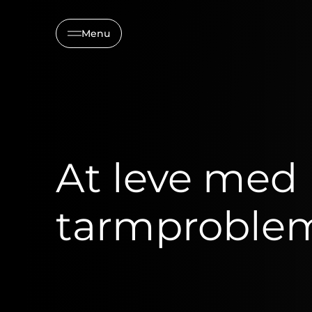
Menu
At leve med
tarmproble