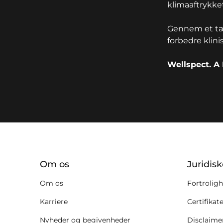
klimaaftrykket
Gennem et tæ
forbedre klini
Wellspect. A 
key:global.additional-informat
Om os
Juridis
Om os
Fortroligh
Karriere
Certifikat
Nyheder og begivenheder
Disclaime