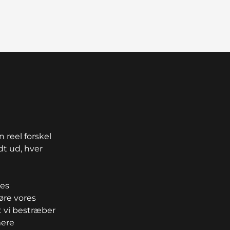
 reel forskel
dt ud, hver
res
øre vores
t vi bestræber
mere