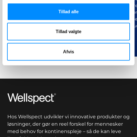
elektronisk kontrol for effektivt
skabt til at vær
Tillad alle
at lindre tarmlækage eller
med sin form er
kronisk forstoppelse.
til at tilbyde e
komfort for bru
Tillad valgte
Afvis
Wellspect
Hos Wellspect udvikler vi innovative produkter og
løsninger, der gør en reel forskel for mennesker
med behov for kontinenspleje – så de kan leve