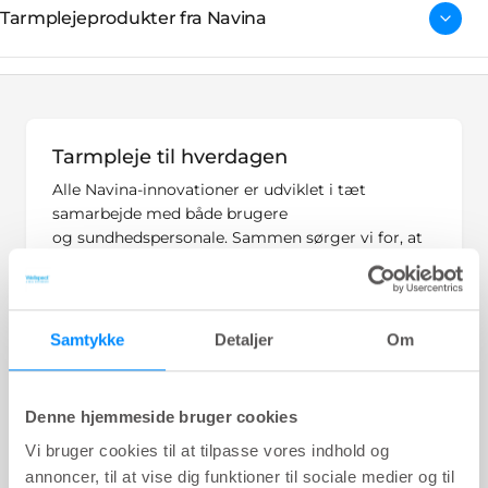
Tarmplejeprodukter fra Navina
Tarmpleje til hverdagen
Alle Navina-innovationer er udviklet i tæt
samarbejde med både brugere
og sundhedspersonale. Sammen sørger vi for, at
produkterne ikke kun lindrer tarmsymptomer,
men gør det på en måde, der passer ind i folks
hverdag.
Samtykke
Detaljer
Om
Med Navina Tarmpleje er valget dit. Vores
produktsortiment tilbyder en sikker og effektiv
måde at hjælpe med at tømme tarmen og
Denne hjemmeside bruger cookies
beskytte mod lækage.
Vi bruger cookies til at tilpasse vores indhold og
annoncer, til at vise dig funktioner til sociale medier og til