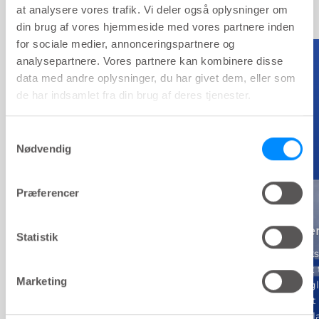
at analysere vores trafik. Vi deler også oplysninger om
din brug af vores hjemmeside med vores partnere inden
for sociale medier, annonceringspartnere og
PRODUCT
analysepartnere. Vores partnere kan kombinere disse
key:global.co
data med andre oplysninger, du har givet dem, eller som
de har indsamlet fra din brug af deres tjenester.
Samtykkevalg
Nødvendig
Præferencer
Navina Irrigations
System
Navina Inser
Statistik
Navina Irrigation System
En blød og fleks
bruges til effektiv transanal
der er designet t
Marketing
irrigation (TAI). Det er det
komplet forseg
eneste system på markedet, der
hjælper med at 
tilbyder både manuel og
utilsigtet tarm