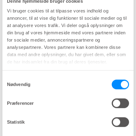
Denne hjemmeside bruger cookies
betyder flere ar.
Vi bruger cookies til at tilpasse vores indhold og
annoncer, til at vise dig funktioner til sociale medier og til
Hvem får MS?
at analysere vores trafik. Vi deler også oplysninger om
din brug af vores hjemmeside med vores partnere inden
for sociale medier, annonceringspartnere og
Vi ved ikke, hvad der forårsager MS, men der er
analysepartnere. Vores partnere kan kombinere disse
visse faktorer, der kan øge risikoen eller udløse
data med andre oplysninger, du har givet dem, eller som
starten på sygdommen. MS kan forekomme i alle
de har indsamlet fra din brug af deres tjenester.
aldre, men ofte ses de første indikationer hos
personer i alderen 20-40 år.
Samtykkevalg
Nødvendig
En lav eksponering af D-vitamin og sollys har vist
sig at øge risikoen for at udvikle MS. Det kan være
Præferencer
grunden til, at nordeuropæiske mennesker har
de højeste risici for at udvikle MS.
Statistik
Andre faktorer korreleret med en øget risiko er
overvægt, rygning, inflammatoriske sygdomme