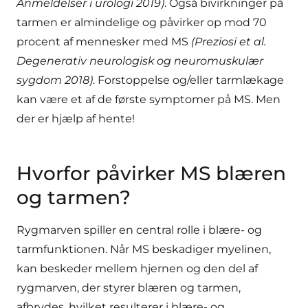
Anmeldelser i urologi 2019)
. Også bivirkninger på
tarmen er almindelige og påvirker op mod 70
procent af mennesker med MS
(Preziosi et al.
Degenerativ neurologisk og neuromuskulær
sygdom 2018)
. Forstoppelse og/eller tarmlækage
kan være et af de første symptomer på MS. Men
der er hjælp af hente!
Hvorfor påvirker MS blæren
og tarmen?
Rygmarven spiller en central rolle i blære- og
tarmfunktionen. Når MS beskadiger myelinen,
kan beskeder mellem hjernen og den del af
rygmarven, der styrer blæren og tarmen,
afbrydes, hvilket resulterer i blære- og