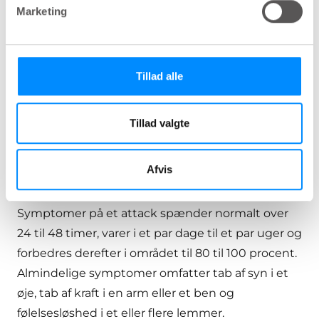
Marketing
og en række vira. Kvinder er op til tre gange så
tilbøjelige som mænd til at udvikle MS. Risikoen
for MS i den generelle befolkning er 0,5 procent
Tillad alle
og stiger til 1 procent, hvis en forælder eller
søskende har sygdommen.
Tillad valgte
Hvad er symptomerne på
Afvis
MS?
Symptomer på et attack spænder normalt over
24 til 48 timer, varer i et par dage til et par uger og
forbedres derefter i området til 80 til 100 procent.
Almindelige symptomer omfatter tab af syn i et
øje, tab af kraft i en arm eller et ben og
følelsesløshed i et eller flere lemmer.