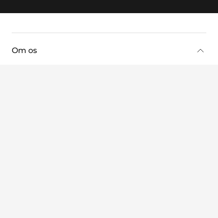
key:global.additional-information
Om os
Om os
Karriere
Nyheder og begivenheder
Kontakt
Juridiske oplysninger
Kontaktoplysninger