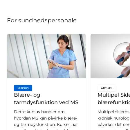
For sundhedspersonale
KURSUS
ARTIKEL
key:global.content-type:
key:global.c
Blære- og
Multipel Skl
tarmdysfunktion ved MS
blærefunkti
Dette kursus handler om,
Multipel skleros
hvordan MS kan påvirke blære-
kronisk nurolog
og tarmdysfunktion. Kurset har
påvirker det cen