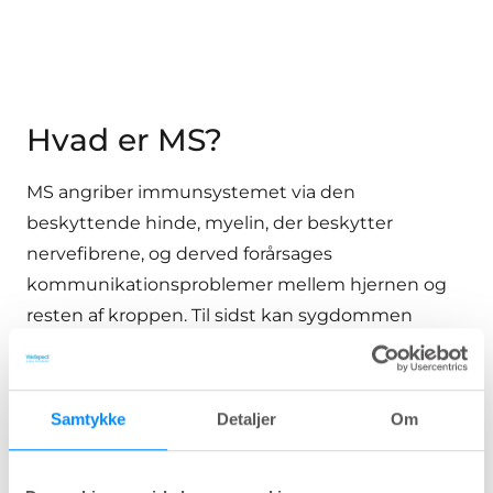
Hvad er MS?
MS angriber immunsystemet via den
beskyttende hinde, myelin, der beskytter
nervefibrene, og derved forårsages
kommunikationsproblemer mellem hjernen og
resten af kroppen. Til sidst kan sygdommen
forårsage permanent skade eller forringelse af
nerverne. Kroppen kan reparere skaden på
myelinen, men det vil ikke blive perfekt. Den
Samtykke
Detaljer
Om
resulterende skade afslører læsioner og ar, og det
er her navnet kommer fra - Multipel sklerose