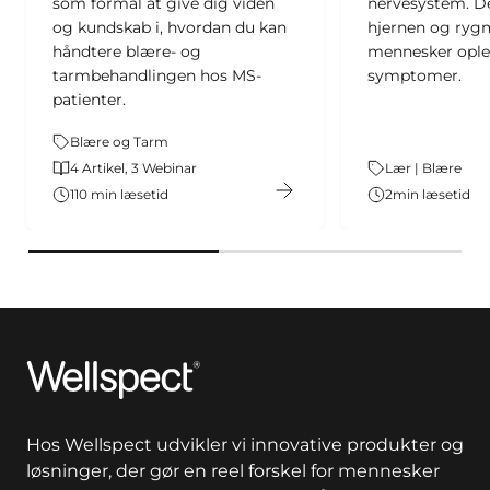
som formål at give dig viden
nervesystem. De
og kundskab i, hvordan du kan
hjernen og rygm
håndtere blære- og
mennesker opl
tarmbehandlingen hos MS-
symptomer.
patienter.
Tema:
Blære og Tarm
Indhold:
4 Artikel, 3 Webinar
Tema:
Lær | Blære
110 min læsetid
2
min læsetid
Tid:
Wellspect
Hos Wellspect udvikler vi innovative produkter og
løsninger, der gør en reel forskel for mennesker