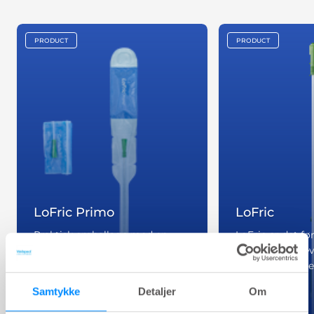
PRODUCT
PRODUCT
key:global.content-type:
key:global.co
LoFric Primo
LoFric
Praktisk emballage med en
LoFric er det fø
steril saltopløsning til
kateter, der blev
øjeblikkelig aktivering. Klem og
intermitterende 
det er klar til brug. Det er også
Samtykke
Detaljer
Om
foldbart og diskret at have med
sig.