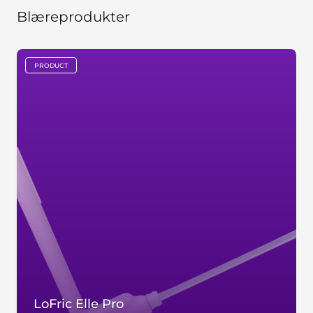
Blæreprodukter
PRODUCT
key:global.content-type:
LoFric Elle Pro