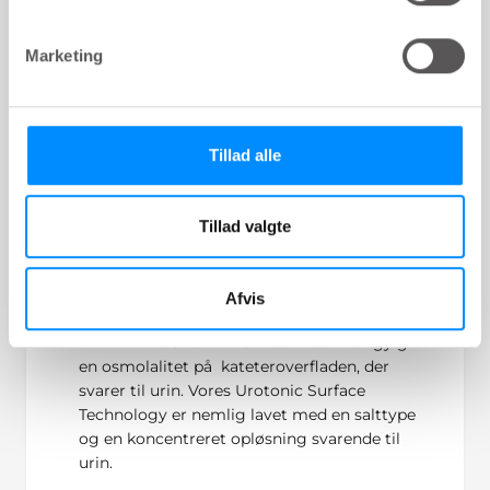
Marketing
LoFric har en afbalanceret overflade –
og det gør hele forskellen
LoFrics unikke Urotonic Surface Technology gør
Tillad alle
hele forskellen.
For at minimere risikoen for mikrotrauma under
Tillad valgte
daglige kateteriseringer er overfladen yderst
vigtig.
Afvis
Urotonic™ Surface Technology
Den unikke Urotonic Surface Technology giver
en osmolalitet på kateteroverfladen, der
svarer til urin. Vores Urotonic Surface
Technology er nemlig lavet med en salttype
og en koncentreret opløsning svarende til
urin.