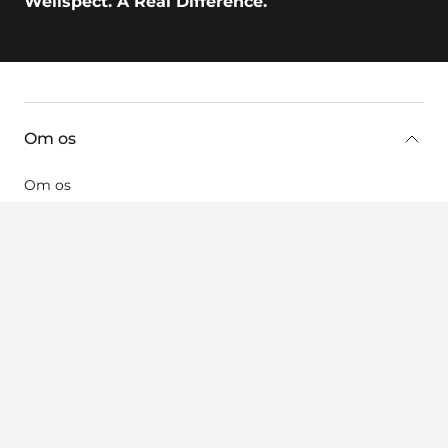
Wellspect. A Real Difference.
key:global.additional-information
Om os
Om os
Karriere
Nyheder og begivenheder
Kontakt
Juridiske oplysninger