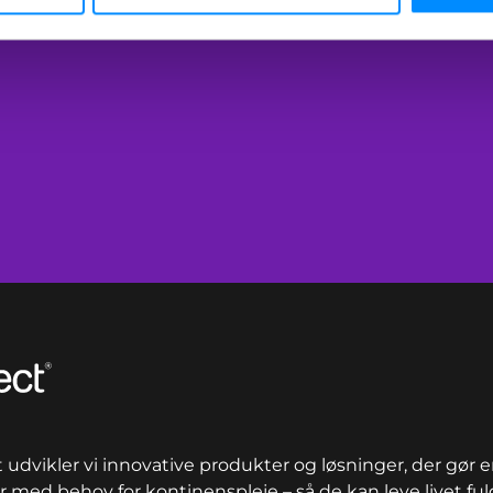
udvikler vi innovative produkter og løsninger, der gør en
 med behov for kontinenspleje – så de kan leve livet ful