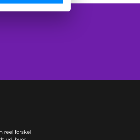
 reel forskel
dt ud, hver