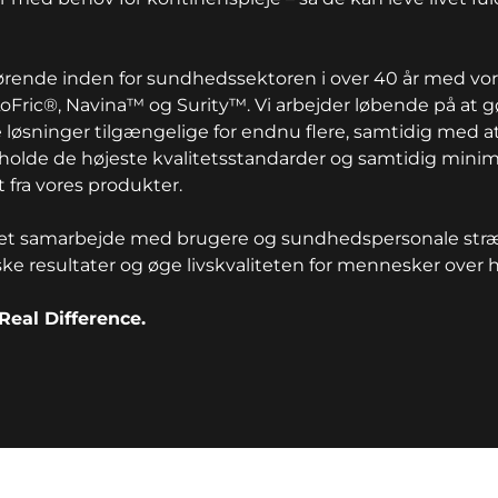
førende inden for sundhedssektoren i over 40 år med vo
Fric®, Navina™ og Surity™. Vi arbejder løbende på at g
 løsninger tilgængelige for endnu flere, samtidig med a
tholde de højeste kvalitetsstandarder og samtidig mini
 fra vores produkter.
t samarbejde med brugere og sundhedspersonale stræbe
ske resultater og øge livskvaliteten for mennesker over 
Real Difference.
ion