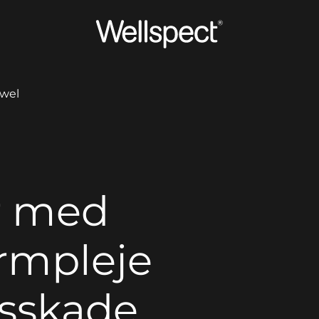
Wellspect
owel
r med
rmpleje
sskade