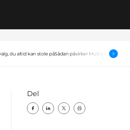
valg, du altid kan stole på
Sådan påvirker Multipel Sklerose
Del
key:global.print-this-pa