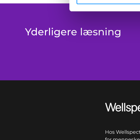
Yderligere læsning
Wellspect
Hos Wellspect 
for mennesker