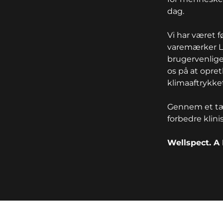
dag.
Vi har været 
varemærker Lo
brugervenlige
os på at opre
klimaaftrykket
Gennem et tæ
forbedre klini
Wellspect. A 
key:global.additional-informat