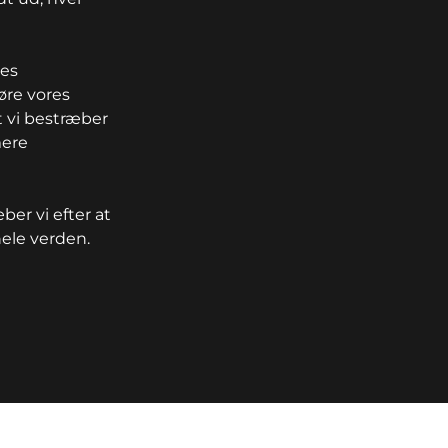
res
øre vores
t vi bestræber
mere
r vi efter at
hele verden.