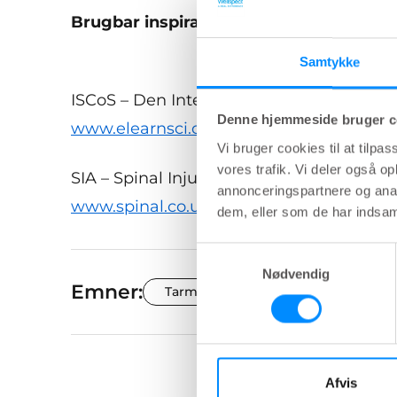
Brugbar inspiration findes her (på enge
Samtykke
ISCoS – Den Internationale Organisatio
Denne hjemmeside bruger c
www.elearnsci.org
Vi bruger cookies til at tilpas
vores trafik. Vi deler også 
SIA – Spinal Injuries Association - Orga
annonceringspartnere og anal
www.spinal.co.uk
dem, eller som de har indsaml
Samtykkevalg
Nødvendig
Emner:
Tarm
Blære
Undervis
Afvis