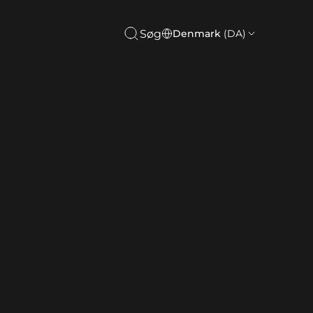
Søg
Denmark
(DA)