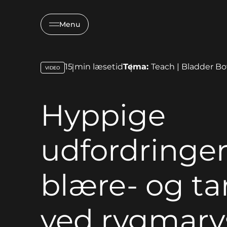
Menu
15
min læsetid
Tema:
Teach | Bladder B
VIDEO
key:global.content-type:
Hyppige
udfordringe
blære- og ta
ved rygmarv