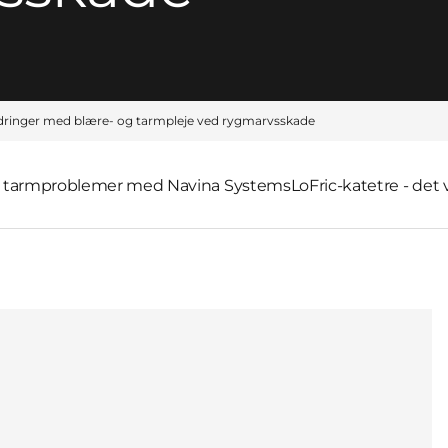
dringer med blære- og tarmpleje ved rygmarvsskade
il tarmproblemer med Navina Systems
LoFric-katetre - det 