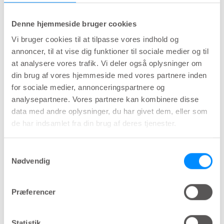
af højeste kvalitet. Produkterne skal desuden
have et design og funktioner, der muliggør en
Denne hjemmeside bruger cookies
brugervenlig håndtering for at sikre en høj
Vi bruger cookies til at tilpasse vores indhold og
fastholdelse af den foreskrevne terapi.
annoncer, til at vise dig funktioner til sociale medier og til
at analysere vores trafik. Vi deler også oplysninger om
I sidste ende handler et udbud om patientens
din brug af vores hjemmeside med vores partnere inden
bedste til gavn for samfundet. Derfor er det
for sociale medier, annonceringspartnere og
vigtigt at stille de rigtige krav i indkøbet, så man
analysepartnere. Vores partnere kan kombinere disse
kan vælge den bedste løsning til formålet. Hvis
data med andre oplysninger, du har givet dem, eller som
kravene formuleres på den bedste måde, vil både
de har indsamlet fra din brug af deres tjenester.
ordinerende læger og patienter nyde en højere
Samtykkevalg
livskvalitet med mindre belastning af
Nødvendig
plejesektoren og et optimalt
sundhedsøkonomisk resultat, det vil sige det
Præferencer
bedste langsigtede samfundsøkonomiske afkast
af sundhedsinvesteringer.
Statistik