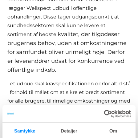
lægger Wellspect udbud i offentlige
ophandlinger. Disse tager udgangspunkt i, at
sundhedssektoren skal kunne levere et
kvalitet, der tilgodeser
sortiment af bedste
brugernes behov, uden at omkostningerne
for samfundet bliver urimeligt høje. Derfor
er leverandører udsat for konkurrence ved
offentlige indkøb.
I et udbud skal kravspecifikationen derfor altid stå
i forhold til målet om at sikre et bredt sortiment
for alle brugere, til rimelige omkostninger og med
lige vilkår for konkurrerende leverandører.
Udbuddet bør derfor udformes på en sådan
Samtykke
Detaljer
Om
måde, at det fremmer klinisk testede produkter