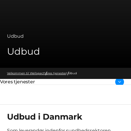
Udbud
Udbud
Velkommen til Wellspect
Vores tjenester
Udbud
Vores tjenester
Forside:
Udbud i Danmark
Som leverandør indenfor sundhedssektoren