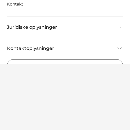
Kontakt
Juridiske oplysninger
Kontaktoplysninger
Denmark
(DA)
©2022 Wellspect HealthCare, et Dentsply Sirona-firma. Alle
rettigheder forbeholdes.