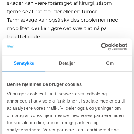
skader kan være forårsaget af kirurgi, såsom
fjernelse af hæmorider eller en tumor.
Tarmlækage kan også skyldes problemer med
mobilitet, der kan gøre det svært at nå på
toilettet i tide.
Udover de årsager, der er beskrevet her, er der
flere andre faktorer, der har vist sig at øge risikoen
Samtykke
Detaljer
Om
for tarmlækage, såsom alderdom,
diabetes
, fysisk
inaktivitet og fedme. Blød/løs afføring øger
risikoen for lækage yderligere.
Denne hjemmeside bruger cookies
Vi bruger cookies til at tilpasse vores indhold og
annoncer, til at vise dig funktioner til sociale medier og til
Behandling af fækal
at analysere vores trafik. Vi deler også oplysninger om
inkontinens
din brug af vores hjemmeside med vores partnere inden
for sociale medier, annonceringspartnere og
analysepartnere. Vores partnere kan kombinere disse
For de fleste er det meget ødelæggende ikke at