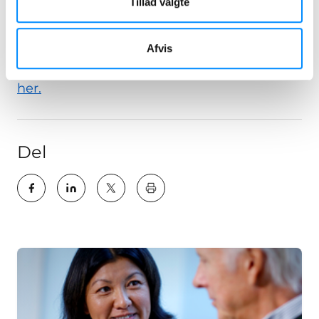
Tillad valgte
mere om Navina Insert
her.
Navina Irrigations System, som kan bruges
Afvis
som en løsning på mere alvorlige
tarmproblemer. Læs mere om tarmskylning
her.
Del
key:global.print-this-page