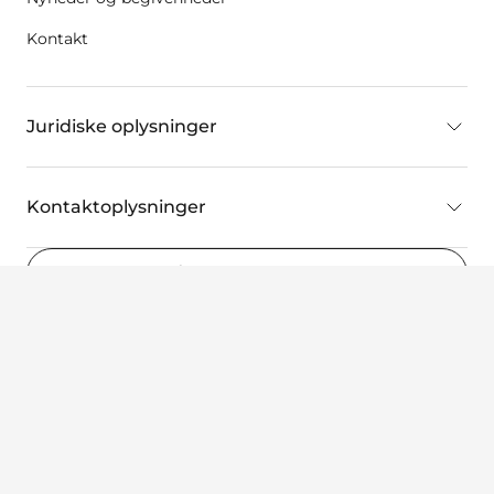
Kontakt
Juridiske oplysninger
Kontaktoplysninger
Denmark
(DA)
©2022 Wellspect HealthCare, et Dentsply Sirona-firma. Alle
rettigheder forbeholdes.