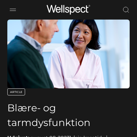
Wellspect
ARTICLE
key:global.content-type:
Blære- og
tarmdysfunktion