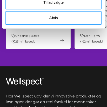
det mest gener
Helen Greenham, sygeplejerske
Tillad valgte
patienter. FI er
med speciale i kontinenspleje,
underrapportere
fortæller om symptomer fra de
grund af dens t
nedre urinveje hos både mænd
Afvis
karakter og den
og kvinder.
der er forbunde
Tema:
Undervis | Blære
Tema:
Lær | Tarm
23
min læsetid
2
min læsetid
Wellspect
Hos Wellspect udvikler vi innovative produkter og
løsninger, der gør en reel forskel for mennesker