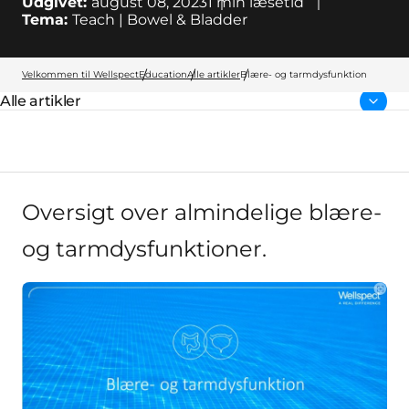
Udgivet:
august 08, 2023
1
min læsetid
Tema:
Teach | Bowel & Bladder
Velkommen til Wellspect
Education
Alle artikler
Blære- og tarmdysfunktion
Alle artikler
Forside:
Oversigt over almindelige blære-
og tarmdysfunktioner.