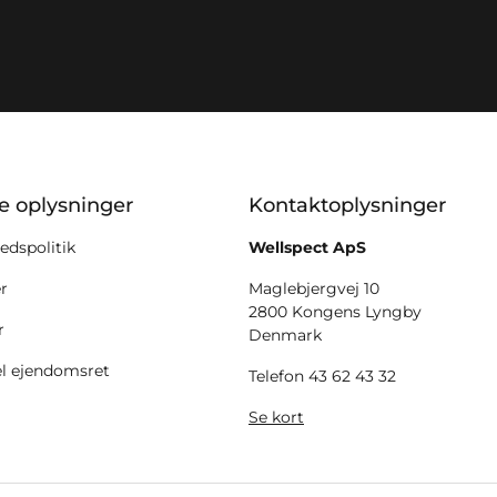
ion
ke oplysninger
Kontaktoplysninger
edspolitik
Wellspect ApS
er
Maglebjergvej 10
2800 Kongens Lyngby
r
Denmark
el ejendomsret
Telefon 43 62 43 32
Se kort