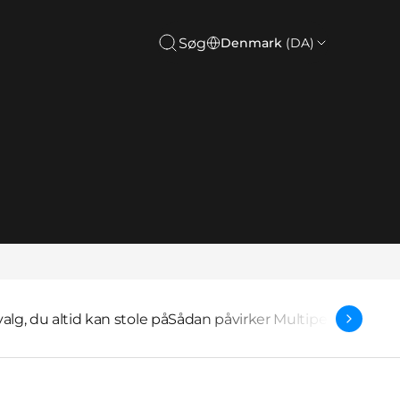
Søg
Denmark
(DA)
valg, du altid kan stole på
Sådan påvirker Multipel Sklerose