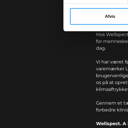
Wellspect
Afvis
Hos Wellspect 
for mennesker
dag.
Vi har været 
varemærker Lo
brugervenlige
os på at opre
klimaaftrykket
Gennem et tæ
forbedre klini
Wellspect. A 