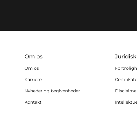
key:global.additional-informat
Om os
Juridis
Om os
Fortroligh
Karriere
Certifikat
Nyheder og begivenheder
Disclaime
Kontakt
Intellektu