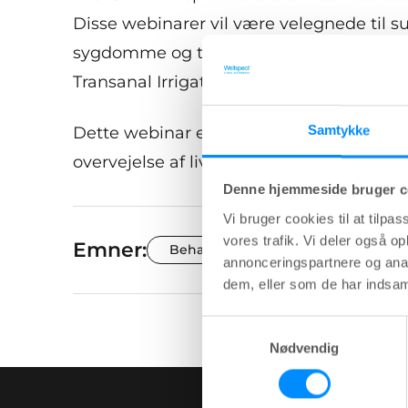
Disse webinarer vil være velegnede til 
sygdomme og tilstande, der forårsager 
Transanal Irrigation (TAI) som en metode
Samtykke
Dette webinar er det første i serien og 
overvejelse af livsstil og kost samt råd 
Denne hjemmeside bruger c
Vi bruger cookies til at tilpas
vores trafik. Vi deler også 
Emner:
Behandlingsmuligheder
Tar
annonceringspartnere og anal
dem, eller som de har indsaml
Samtykkevalg
Nødvendig