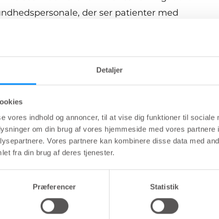
sundhedspersonale, der ser patienter med
tarmproblemer, og som planlægger at bruge
 til at håndtere symptomer.
Detaljer
vil behandle emnet patientvurdering, herunder
om, hvordan man kan støtte patienten.
ookies
se vores indhold og annoncer, til at vise dig funktioner til sociale
oplysninger om din brug af vores hjemmeside med vores partnere i
m
Undervis
ysepartnere. Vores partnere kan kombinere disse data med andr
et fra din brug af deres tjenester.
Præferencer
Statistik