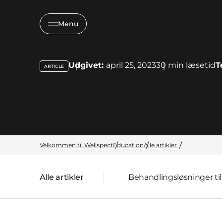
Menu
Udgivet:
april 25, 2023
30
min læsetid
T
ARTICLE
key:global.content-type:
Velkommen til Wellspect
Education
Alle artikler
Alle artikler
Behandlingsløsninger t
Forside: