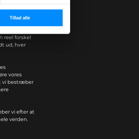
Tillad alle
 reel forskel
dt ud, hver
res
øre vores
t vi bestræber
mere
r vi efter at
hele verden.