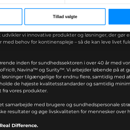
Tillad valgte
udvikler vi innovative produkter og løsninger, der gør en
 med behov for kontinenspleje – så de kan leve livet ful
førende inden for sundhedssektoren i over 40 år med vo
Fric®, Navina™ og Surity™. Vi arbejder løbende på at g
 løsninger tilgængelige for endnu flere, samtidig med a
tholde de højeste kvalitetsstandarder og samtidig mini
 fra vores produkter.
t samarbejde med brugere og sundhedspersonale stræbe
ske resultater og øge livskvaliteten for mennesker over 
Real Difference.