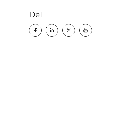
Del
key:global.print-this-pa