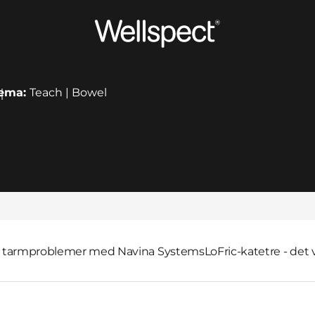
Wellspect
ema:
Teach | Bowel
il tarmproblemer med Navina Systems
LoFric-katetre - det 