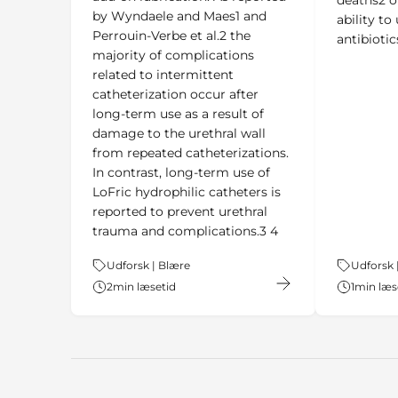
by Wyndaele and Maes1 and
ability to
Perrouin-Verbe et al.2 the
antibiotic
majority of complications
related to intermittent
catheterization occur after
long-term use as a result of
damage to the urethral wall
from repeated catheterizations.
In contrast, long-term use of
LoFric hydrophilic catheters is
reported to prevent urethral
trauma and complications.3 4
Tema:
Udforsk | Blære
Tema:
Udforsk 
2
min læsetid
1
min læs