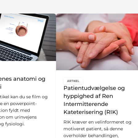
bal.content-type:
enes anatomi og
ARTIKEL
key:global.content-type:
i
Patientudvælgelse og
hyppighed af Ren
tikel kan du se film og
Intermitterende
e en powerpoint-
ion fyldt med
Kateterisering (RIK)
on om urinvejens
RIK kræver en velinformeret og
g fysiologi.
motiveret patient, så denne
overholder behandlingen,