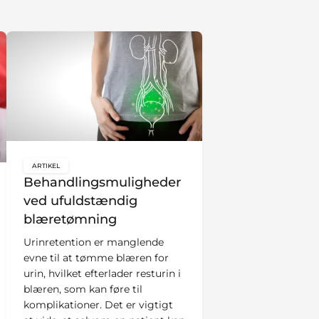
ARTIKEL
key:global.content-type:
Behandlingsmuligheder
ved ufuldstændig
blæretømning
Urinretention er manglende
evne til at tømme blæren for
urin, hvilket efterlader resturin i
blæren, som kan føre til
komplikationer. Det er vigtigt