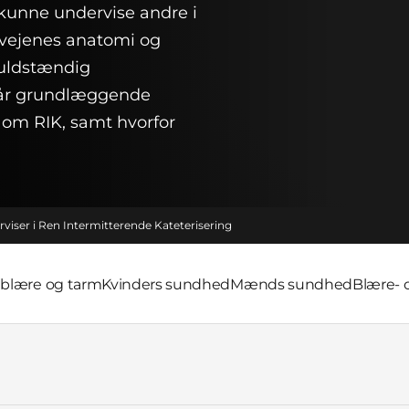
t kunne undervise andre i
invejenes anatomi og
fuldstændig
får grundlæggende
 om RIK, samt hvorfor
iser i Ren Intermitterende Kateterisering
 blære og tarm
Kvinders sundhed
Mænds sundhed
Blære- 