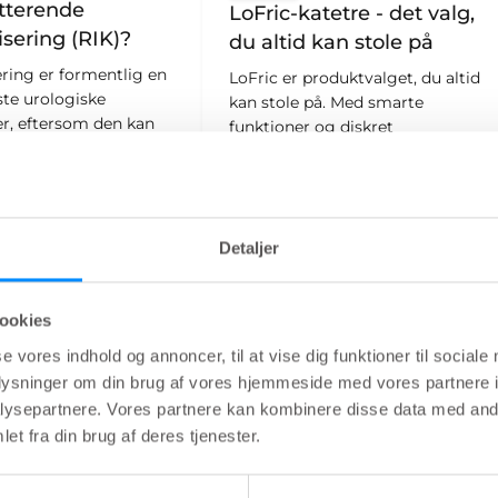
tterende
LoFric-katetre - det valg,
isering (RIK)?
du altid kan stole på
ering er formentlig en
LoFric er produktvalget, du altid
ste urologiske
kan stole på. Med smarte
r, eftersom den kan
funktioner og diskret
ere tusind år tilbage.
forpakning kan du altid føle dig
 kateter er
sikker.
t, når der er urin
 blæren, som ikke kan
ed normal
Detaljer
ning.
ookies
se vores indhold og annoncer, til at vise dig funktioner til sociale
oplysninger om din brug af vores hjemmeside med vores partnere i
ysepartnere. Vores partnere kan kombinere disse data med andr
ære
Tema:
Lær | Blære
et fra din brug af deres tjenester.
setid
1
min læsetid