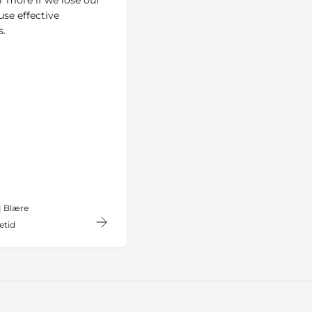
 use effective
s.
| Blære
etid