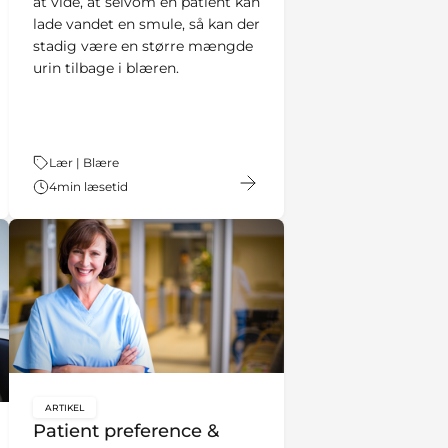
at vide, at selvom en patient kan
lade vandet en smule, så kan der
stadig være en større mængde
urin tilbage i blæren.
Tema:
Lær | Blære
4
min læsetid
ARTIKEL
key:global.content-type:
Patient preference &