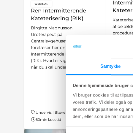
Intermi
WEBINAR
key:global.content-type:
Kateter
Ren Intermitterende
Kateterisering (RIK)
Kateteris
af de æld
Birgitta Magnusson,
procedure
Uroterapeut på
dateres fl
Centralsygehuset i Karlstad
Brug af et
forelæser her om Ren
nødvendig
Intermitterende Kateterisering
tilbage i
(RIK). Hvad er vigtigt at vide,
tømmes v
Samtykke
når du skal undervise i RIK?
blæretøm
Denne hjemmeside bruger c
Vi bruger cookies til at tilpas
vores trafik. Vi deler også 
annonceringspartnere og anal
Tema:
Undervis | Blære
Tema:
Lær | Bl
dem, eller som de har indsaml
60
min læsetid
4
min læ
Samtykkevalg