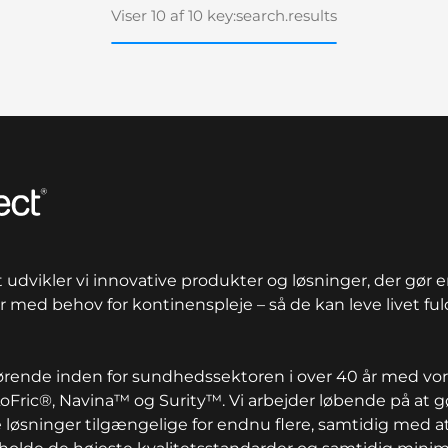
Viser 10 af 10 key:search.results
udvikler vi innovative produkter og løsninger, der gør en
 med behov for kontinenspleje – så de kan leve livet ful
førende inden for sundhedssektoren i over 40 år med vo
Fric®, Navina™ og Surity™. Vi arbejder løbende på at g
 løsninger tilgængelige for endnu flere, samtidig med a