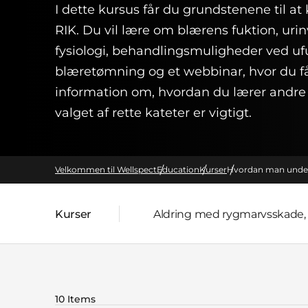
I dette kursus får du grundstenene til a
RIK. Du vil lære om blærens fuktion, ur
fysiologi, behandlingsmuligheder ved u
blæretømning og et webbinar, hvor du 
information om, hvordan du lærer andre
valget af rette kateter er vigtigt.
Velkommen til Wellspect
Education
Kurser
Hvordan man underv
Kurser
Aldring med rygmarvsskade,
Forside:
10 Items