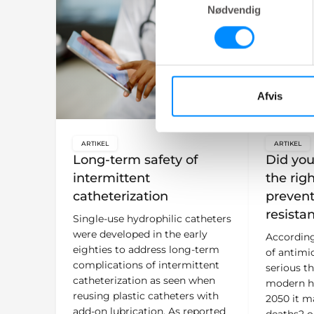
Nødvendig
Afvis
ARTIKEL
ARTIKEL
key:global.content-type:
key:glo
Long-term safety of
Did yo
intermittent
the rig
catheterization
prevent
resista
Single-use hydrophilic catheters
were developed in the early
Accordin
eighties to address long-term
of antimic
complications of intermittent
serious th
catheterization as seen when
modern he
reusing plastic catheters with
2050 it m
add-on lubrication. As reported
deaths2 o