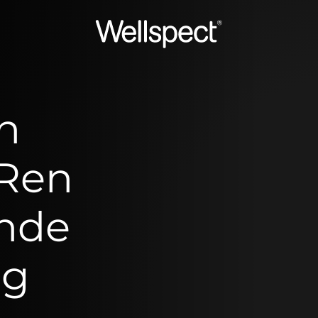
Wellspect
n
 Ren
ende
ng