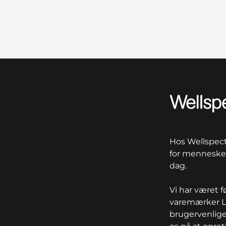
Wellspect
Hos Wellspect 
for mennesker
dag.
Vi har været 
varemærker Lo
brugervenlige