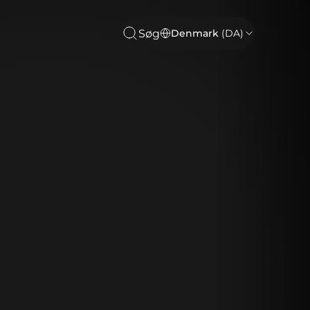
Søg
Denmark
(DA)