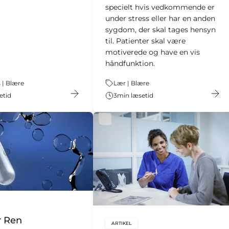
specielt hvis vedkommende er
under stress eller har en anden
sygdom, der skal tages hensyn
til. Patienter skal være
motiverede og have en vis
håndfunktion.
 | Blære
Tema:
Lær | Blære
etid
3
min læsetid
bal.content-type:
r Ren
ARTIKEL
key:global.content-type: