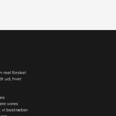
 reel forskel
dt ud, hver
res
øre vores
t vi bestræber