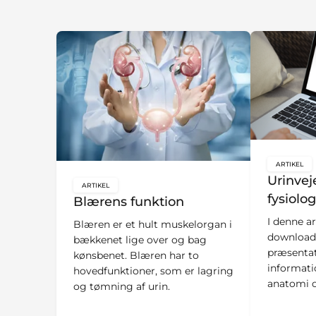
ARTIKEL
key:glo
Urinvej
ARTIKEL
key:global.content-type:
fysiolog
Blærens funktion
I denne ar
Blæren er et hult muskelorgan i
download
bækkenet lige over og bag
præsentat
kønsbenet. Blæren har to
informati
hovedfunktioner, som er lagring
anatomi o
og tømning af urin.