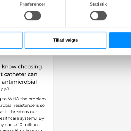
Præferencer
Statistik
Tillad valgte
bal.content-type:
u know choosing
ht catheter can
 antimicrobial
nce?
g to WHO the problem
robial resistance is so
at it threatens our
althcare system.1 By
ay cause 10 million
r more if we lose our