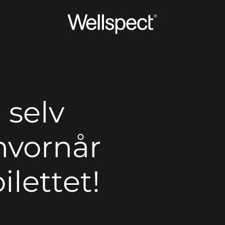
Wellspect
 selv
hvornår
ilettet!