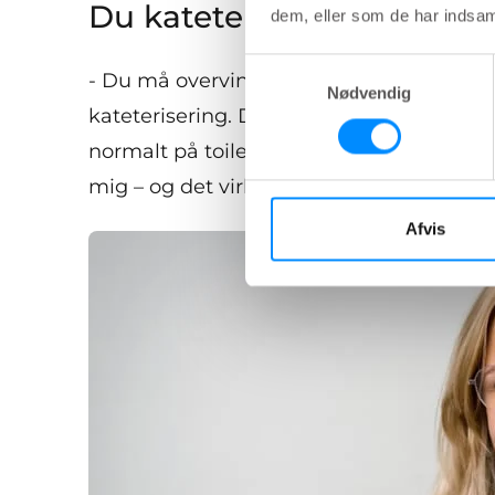
Du kateteriserer også. Hv
dem, eller som de har indsaml
Samtykkevalg
- Du må overvinde dig selv i starten. På
Nødvendig
kateterisering. Det hjælper med at forhi
normalt på toilettet. Så nu er jeg rigtig g
mig – og det virker med de redskaber, jeg 
Afvis