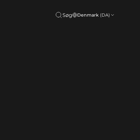
Søg
Denmark
(DA)