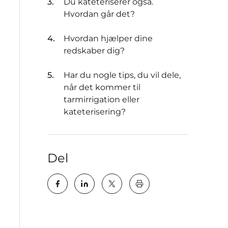
Du kateteriserer også.
Hvordan går det?
Hvordan hjælper dine
redskaber dig?
Har du nogle tips, du vil dele,
når det kommer til
tarmirrigation eller
kateterisering?
Del
key:global.print-this-pa