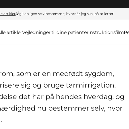
le artikler
Jeg kan igen selv bestemme, hvornår jeg skal på toilettet!
lle artikler
Vejledninger til dine patienter
Instruktionsfilm
Pe
rom, som er en medfødt sygdom,
risere sig og bruge tarmirrigation.
lydelse det har på hendes hverdag, og
ihærdighed nu bestemmer selv, hvor
.