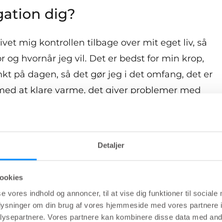
gation dig?
givet mig kontrollen tilbage over mit eget liv, så
og hvornår jeg vil. Det er bedst for min krop,
nkt på dagen, så det gør jeg i det omfang, det er
med at klare varme, det giver problemer med
er. Nu kan jeg bare tage mit irrigationssystem
per jeg for smerterne.
Detaljer
r, at jeg ikke længere skal bekymre mig om
e venner. Det var ikke muligt før. Så ja, jeg
ookies
eg er meget tilfreds med det.
se vores indhold og annoncer, til at vise dig funktioner til sociale
oplysninger om din brug af vores hjemmeside med vores partnere i
ysepartnere. Vores partnere kan kombinere disse data med andr