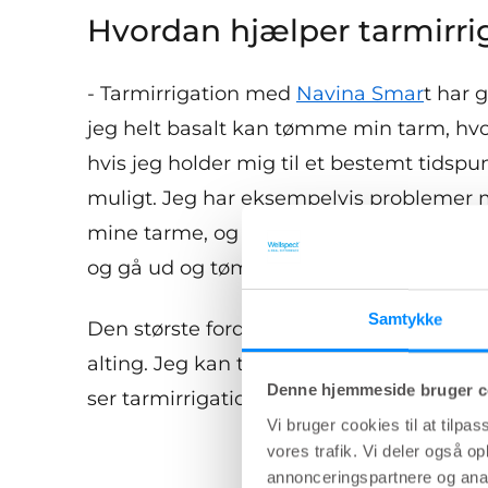
Hvordan hjælper tarmirri
- Tarmirrigation med
Navina Smar
t har 
jeg helt basalt kan tømme min tarm, hvor 
hvis jeg holder mig til et bestemt tidspu
muligt. Jeg har eksempelvis problemer 
mine tarme, og det kan give mange smert
og gå ud og tømme min tarm – og så slip
Samtykke
Den største fordel med tarmirrigation e
alting. Jeg kan tage ud og mødes med min
Denne hjemmeside bruger c
ser tarmirrigation som et kæmpe plus – j
Vi bruger cookies til at tilpas
vores trafik. Vi deler også 
annonceringspartnere og anal