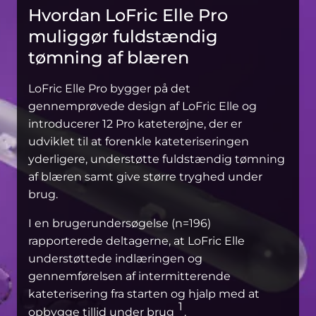
Hvordan LoFric Elle Pro
muliggør fuldstændig
tømning af blæren
LoFric Elle Pro bygger på det
gennemprøvede design af LoFric Elle og
introducerer 12 Pro kateterøjne, der er
udviklet til at forenkle kateteriseringen
yderligere, understøtte fuldstændig tømning
af blæren samt give større tryghed under
brug.
I en brugerundersøgelse (n=196)
rapporterede deltagerne, at LoFric Elle
understøttede indlæringen og
gennemførelsen af intermitterende
kateterisering fra starten og hjalp med at
1
opbygge tillid under brug
.