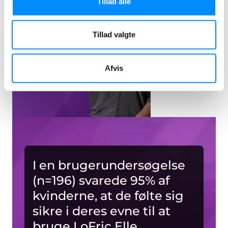
Tillad alle
Tillad valgte
Afvis
I en brugerundersøgelse
(n=196) svarede 95% af
kvinderne, at de følte sig
sikre i deres evne til at
bruge LoFric Elle.