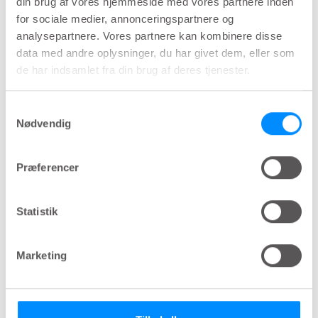
din brug af vores hjemmeside med vores partnere inden
I en brugerundersøgelse
for sociale medier, annonceringspartnere og
(n=196) svarede 90% af
analysepartnere. Vores partnere kan kombinere disse
kvinderne, at LoFric Elle
data med andre oplysninger, du har givet dem, eller som
gjorde det nemt at lære
de har indsamlet fra din brug af deres tjenester.
at kateterisere.
Samtykkevalg
Nødvendig
Præferencer
Statistik
Marketing