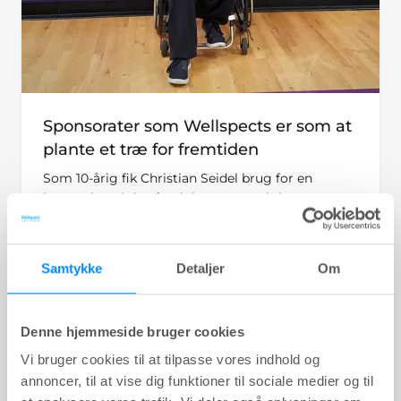
Sponsorater som Wellspects er som at
plante et træ for fremtiden
Som 10-årig fik Christian Seidel brug for en
kørestol, og i den fandt han et nyt aktivt
fællesskab i kørestolsbasket. Sporten har lige
siden været en stor del af hans liv – og nu tager
den ham endnu en gang til USA. Ifølge ham er det
Samtykke
Detaljer
Om
sponsorater som Wellspects, der gør det muligt
at udleve drømmene om en professionel karriere
for ham og mange andre.
Denne hjemmeside bruger cookies
Vi bruger cookies til at tilpasse vores indhold og
annoncer, til at vise dig funktioner til sociale medier og til