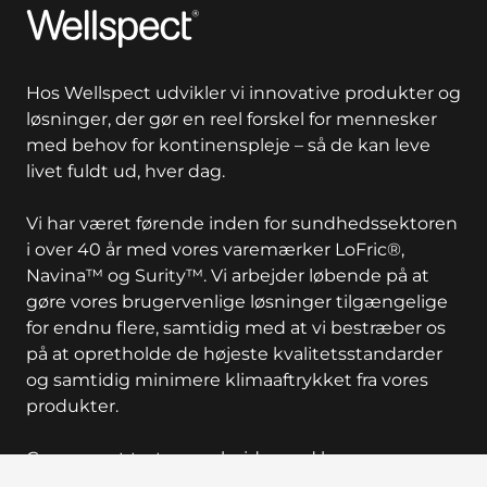
Wellspect
Hos Wellspect udvikler vi innovative produkter og
løsninger, der gør en reel forskel for mennesker
med behov for kontinenspleje – så de kan leve
livet fuldt ud, hver dag.
Vi har været førende inden for sundhedssektoren
i over 40 år med vores varemærker LoFric®,
Navina™ og Surity™. Vi arbejder løbende på at
gøre vores brugervenlige løsninger tilgængelige
for endnu flere, samtidig med at vi bestræber os
på at opretholde de højeste kvalitetsstandarder
og samtidig minimere klimaaftrykket fra vores
produkter.
Gennem et tæt samarbejde med brugere og
sundhedspersonale stræber vi efter at forbedre